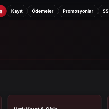
ş
Kayıt
Ödemeler
Promosyonlar
SS