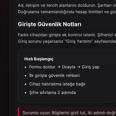
Ad, iletişim ve tercih alanlarını doldurun. Şartlar
Doğrulama tamamlandığında hesap limitleri ve güven
Girişte Güvenlik Notları
Farklı cihazdan girişte ek kontrol istenir. Şifreni
Giriş sorunu yaşarsanız “Giriş Yardımı” sayfasından
Hızlı Başlangıç
Formu doldur → Onayla → Giriş yap
İlk girişte güvenlik rehberi
Cihaz hatırlatma isteğe bağlı
Şifre sıfırlama 2 adımda
Sorumlu oyun: Bilgilerini gizli tut, iki adımlı do