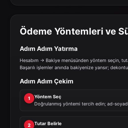
Ödeme Yöntemleri ve Sü
Adım Adım Yatırma
Hesabım → Bakiye menüsünden yöntem seçin, tutar
Başarılı işlemler anında bakiyenize yansır; dekontu
Adım Adım Çekim
Yöntem Seç
1
Doğrulanmış yöntemi tercih edin; ad-soyad 
Tutar Belirle
2