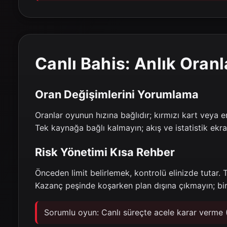
Canlı Bahis: Anlık Oran
Oran Değişimlerini Yorumlama
Oranlar oyunun hızına bağlıdır; kırmızı kart veya e
Tek kaynağa bağlı kalmayın; akış ve istatistik ekran
Risk Yönetimi Kısa Rehber
Önceden limit belirlemek, kontrolü elinizde tutar.
Kazanç peşinde koşarken plan dışına çıkmayın; bir 
Sorumlu oyun: Canlı süreçte acele karar verme 