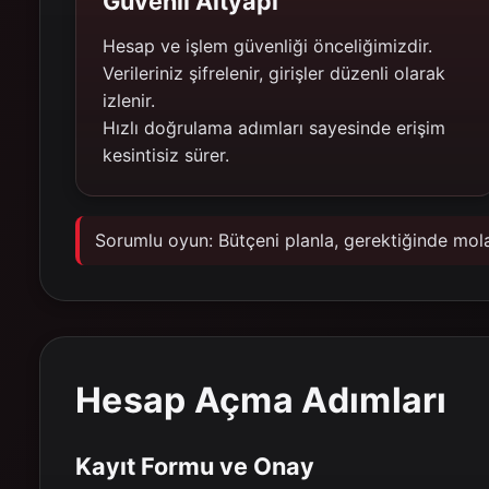
Güvenli Altyapı
Hesap ve işlem güvenliği önceliğimizdir.
Verileriniz şifrelenir, girişler düzenli olarak
izlenir.
Hızlı doğrulama adımları sayesinde erişim
kesintisiz sürer.
Sorumlu oyun: Bütçeni planla, gerektiğinde mola
Hesap Açma Adımları
Kayıt Formu ve Onay