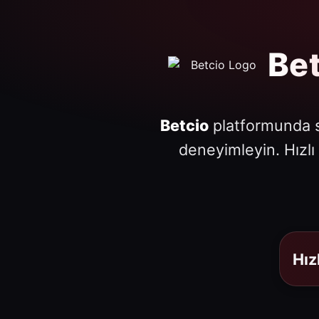
Bet
Betcio
platformunda sp
deneyimleyin. Hızlı
Hız