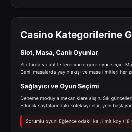
Casino Kategorilerine G
Slot, Masa, Canlı Oyunlar
Slotlarda volatilite tercihinize göre oyun seçin. 
Canlı masalarda yayın akışı ve masa limitleri her
Sağlayıcı ve Oyun Seçimi
Deneme moduyla mekaniklere alışın. Sık güncellene
Etkinlik sayfalarındaki koleksiyonlar, yeni başlayanl
Sorumlu oyun: Eğlence odaklı kal, limit koy (18+