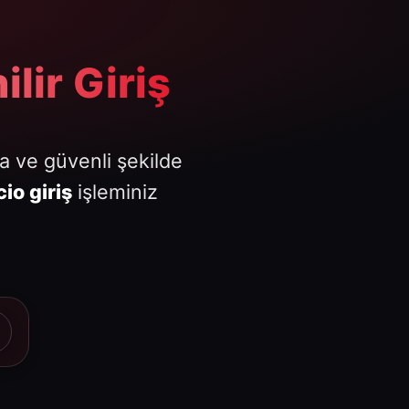
lir Giriş
a ve güvenli şekilde
io giriş
işleminiz