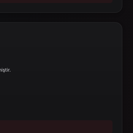
ştir.