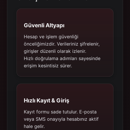
Güvenli Altyapı
Hesap ve işlem güvenliği
önceliğimizdir. Verileriniz şifrelenir,
girişler düzenli olarak izlenir.
Hızlı doğrulama adımları sayesinde
erişim kesintisiz sürer.
Hızlı Kayıt & Giriş
Kayıt formu sade tutulur. E-posta
veya SMS onayıyla hesabınız aktif
hale gelir.