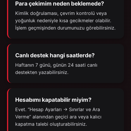
Para çekimim neden beklemede?
Kimlik doğrulaması, çevrim kontrolü veya
yoğunluk nedeniyle kısa gecikmeler olabilir.
İşlem geçmişinden durumunuzu görebilirsiniz.
Canlı destek hangi saatlerde?
Haftanın 7 günü, günün 24 saati canlı
destekten yazabilirsiniz.
Hesabımı kapatabilir miyim?
Evet. “Hesap Ayarları → Sınırlar ve Ara
Verme” alanından geçici ara veya kalıcı
kapatma talebi oluşturabilirsiniz.