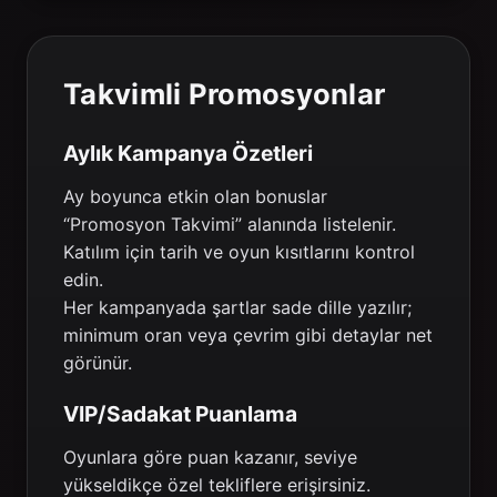
Takvimli Promosyonlar
Aylık Kampanya Özetleri
Ay boyunca etkin olan bonuslar
“Promosyon Takvimi” alanında listelenir.
Katılım için tarih ve oyun kısıtlarını kontrol
edin.
Her kampanyada şartlar sade dille yazılır;
minimum oran veya çevrim gibi detaylar net
görünür.
VIP/Sadakat Puanlama
Oyunlara göre puan kazanır, seviye
yükseldikçe özel tekliflere erişirsiniz.