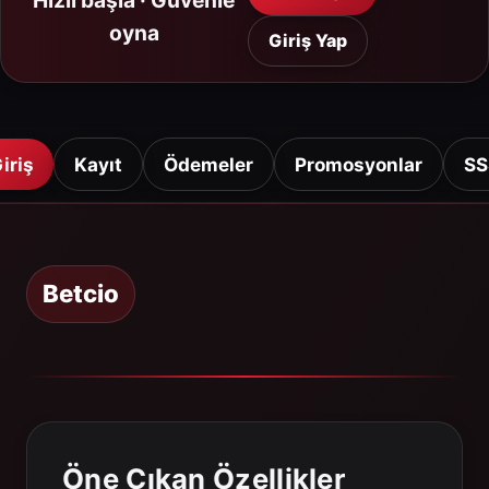
Hızlı başla · Güvenle
oyna
Giriş Yap
iriş
Kayıt
Ödemeler
Promosyonlar
SS
Betcio
Öne Çıkan Özellikler