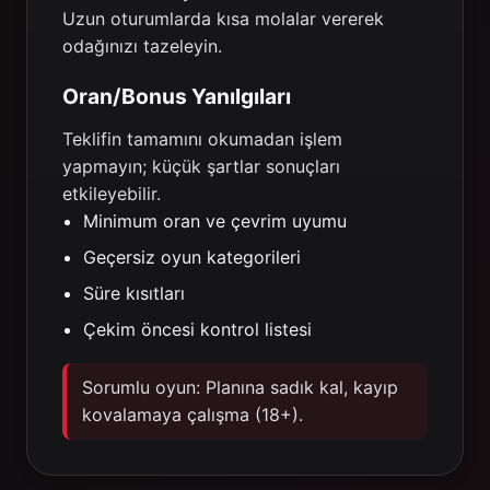
Uzun oturumlarda kısa molalar vererek
odağınızı tazeleyin.
Oran/Bonus Yanılgıları
Teklifin tamamını okumadan işlem
yapmayın; küçük şartlar sonuçları
etkileyebilir.
Minimum oran ve çevrim uyumu
Geçersiz oyun kategorileri
Süre kısıtları
Çekim öncesi kontrol listesi
Sorumlu oyun: Planına sadık kal, kayıp
kovalamaya çalışma (18+).