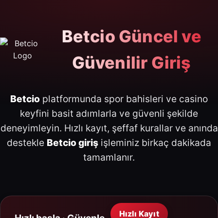
Betcio Güncel ve
Güvenilir Giriş
Betcio
platformunda spor bahisleri ve casino
keyfini basit adımlarla ve güvenli şekilde
deneyimleyin. Hızlı kayıt, şeffaf kurallar ve anında
destekle
Betcio giriş
işleminiz birkaç dakikada
tamamlanır.
Hızlı Kayıt