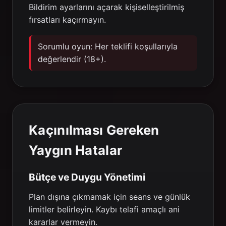
Bildirim ayarlarını açarak kişiselleştirilmiş
fırsatları kaçırmayın.
Sorumlu oyun: Her teklifi koşullarıyla
değerlendir (18+).
Kaçınılması Gereken
Yaygın Hatalar
Bütçe ve Duygu Yönetimi
Plan dışına çıkmamak için seans ve günlük
limitler belirleyin. Kaybı telafi amaçlı ani
kararlar vermeyin.