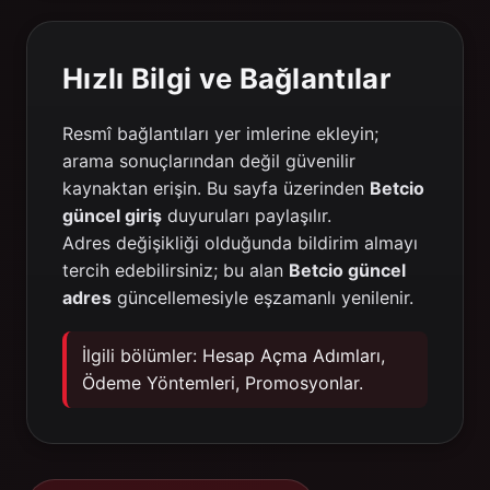
Hızlı Bilgi ve Bağlantılar
Resmî bağlantıları yer imlerine ekleyin;
arama sonuçlarından değil güvenilir
kaynaktan erişin. Bu sayfa üzerinden
Betcio
güncel giriş
duyuruları paylaşılır.
Adres değişikliği olduğunda bildirim almayı
tercih edebilirsiniz; bu alan
Betcio güncel
adres
güncellemesiyle eşzamanlı yenilenir.
İlgili bölümler:
Hesap Açma Adımları
,
Ödeme Yöntemleri
,
Promosyonlar
.