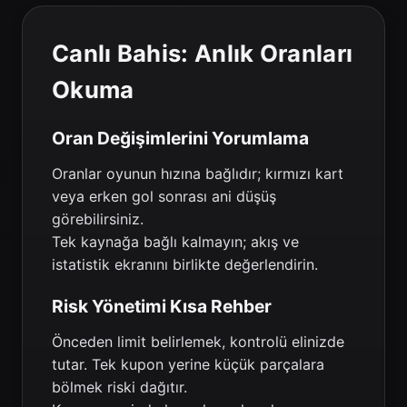
Canlı Bahis: Anlık Oranları
Okuma
Oran Değişimlerini Yorumlama
Oranlar oyunun hızına bağlıdır; kırmızı kart
veya erken gol sonrası ani düşüş
görebilirsiniz.
Tek kaynağa bağlı kalmayın; akış ve
istatistik ekranını birlikte değerlendirin.
Risk Yönetimi Kısa Rehber
Önceden limit belirlemek, kontrolü elinizde
tutar. Tek kupon yerine küçük parçalara
bölmek riski dağıtır.