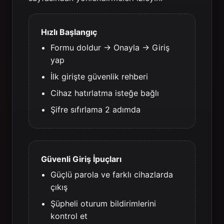
Hızlı Başlangıç
Formu doldur → Onayla → Giriş
yap
İlk girişte güvenlik rehberi
Cihaz hatırlatma isteğe bağlı
Şifre sıfırlama 2 adımda
Güvenli Giriş İpuçları
Güçlü parola ve farklı cihazlarda
çıkış
Şüpheli oturum bildirimlerini
kontrol et