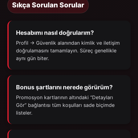
Sıkça Sorulan Sorular
Hesabımı nasıl doğrularım?
Profil → Güvenlik alanından kimlik ve iletişim
doğrulamasını tamamlayın. Süreç genellikle
aynı gün biter.
Bonus şartlarını nerede görürüm?
Promosyon kartlarının altındaki “Detayları
Gör” bağlantısı tüm koşulları sade biçimde
listeler.