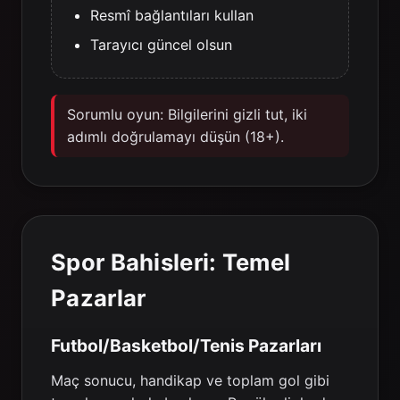
Resmî bağlantıları kullan
Tarayıcı güncel olsun
Sorumlu oyun: Bilgilerini gizli tut, iki
adımlı doğrulamayı düşün (18+).
Spor Bahisleri: Temel
Pazarlar
Futbol/Basketbol/Tenis Pazarları
Maç sonucu, handikap ve toplam gol gibi