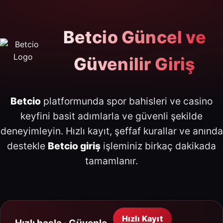
Betcio Güncel ve
Güvenilir Giriş
Betcio
platformunda spor bahisleri ve casino
keyfini basit adımlarla ve güvenli şekilde
deneyimleyin. Hızlı kayıt, şeffaf kurallar ve anında
destekle
Betcio giriş
işleminiz birkaç dakikada
tamamlanır.
Hızlı Kayıt